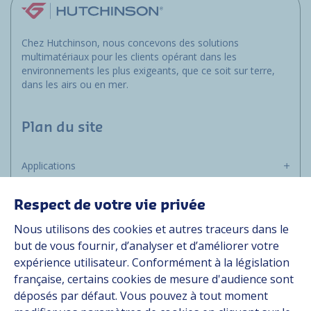
Chez Hutchinson, nous concevons des solutions
multimatériaux pour les clients opérant dans les
environnements les plus exigeants, que ce soit sur terre,
dans les airs ou en mer.
Plan du site
Applications
Solutions
Ressources
Respect de votre vie privée
À propos
Nous utilisons des cookies et autres traceurs dans le
Carrière
but de vous fournir, d’analyser et d’améliorer votre
expérience utilisateur. Conformément à la législation
Contact
française, certains cookies de mesure d'audience sont
déposés par défaut. Vous pouvez à tout moment