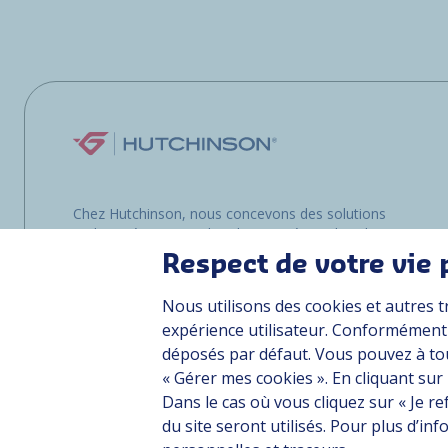
Chez Hutchinson, nous concevons des solutions
multimatériaux pour les clients opérant dans les
environnements les plus exigeants, que ce soit
Respect de votre vie 
sur terre, dans les airs ou en mer.
Nous utilisons des cookies et autres t
expérience utilisateur. Conformément à
déposés par défaut. Vous pouvez à to
« Gérer mes cookies ». En cliquant sur
Dans le cas où vous cliquez sur « Je r
Plan du site
CGU
Données personnelles
Crédits
Accessibilité : pa
du site seront utilisés. Pour plus d’i