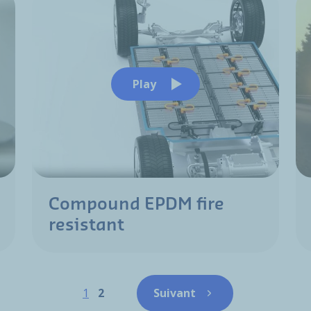
Play
Compound EPDM fire
resistant
Pagination
Page
Page
1
2
Suivant
Page suivante