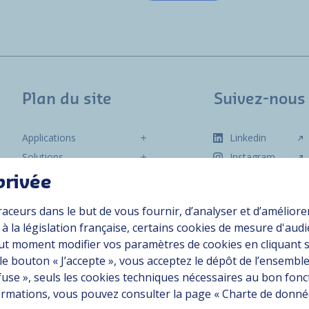
Plan du site
Suivez-nous
Applications
Linkedin
Solutions
Instagram
Ressources
privée
À propos
raceurs dans le but de vous fournir, d’analyser et d’améliore
Carrière
 la législation française, certains cookies de mesure d'aud
Contact
ut moment modifier vos paramètres de cookies en cliquant 
 le bouton « J’accepte », vous acceptez le dépôt de l’ensemble
efuse », seuls les cookies techniques nécessaires au bon fo
rtiellement conforme
nformations, vous pouvez consulter la page « Charte de donn