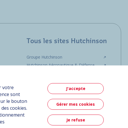
Tous les sites Hutchinson
Groupe Hutchinson
Hutchinson Aéronautique & Défense
r votre
J'accepte
ience sont
sur le bouton
Gérer mes cookies
 des cookies.
nctionnement
Je refuse
ées
Contact