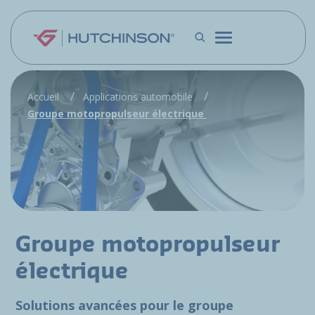
Aller au contenu principal
Accueil
Applications automobile
Groupe motopropulseur électrique
Groupe motopropulseur
électrique
Solutions avancées pour le groupe