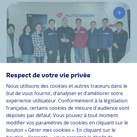
Hutchin
Respect de votre vie privée
Nous utilisons des cookies et autres traceurs dans le
but de vous fournir, d’analyser et d’améliorer votre
Actualité
29/04/2026
expérience utilisateur. Conformément à la législation
Event
française, certains cookies de mesure d'audience sont
Hutchinson Wuhan récompensé par
déposés par défaut. Vous pouvez à tout moment
le Nissan VE Activity Contribution
modifier vos paramètres de cookies en cliquant sur le
bouton « Gérer mes cookies ». En cliquant sur le
Award