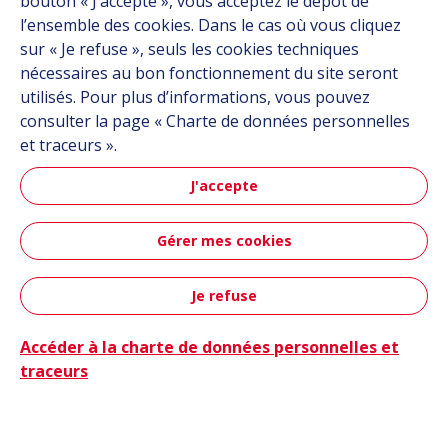
bouton « J’accepte », vous acceptez le dépôt de
l’ensemble des cookies. Dans le cas où vous cliquez
sur « Je refuse », seuls les cookies techniques
nécessaires au bon fonctionnement du site seront
Des tra
utilisés. Pour plus d’informations, vous pouvez
consulter la page « Charte de données personnelles
et traceurs ».
J'accepte
Gérer mes cookies
Je refuse
Contact
Accéder à la charte de données personnelles et
Actualité
04/11/2025
traceurs
Produit
Des traitements de surface sans