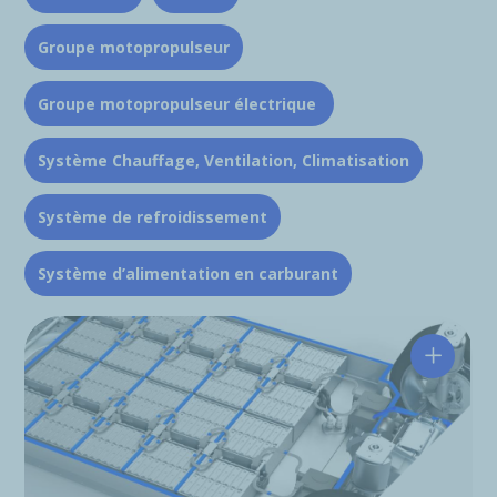
Groupe motopropulseur
Groupe motopropulseur électrique
Système Chauffage, Ventilation, Climatisation
Système de refroidissement
Système d’alimentation en carburant