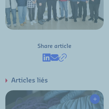
Share article
Articles liés
Des tra