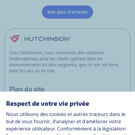
Voir plus d'articles
Chez Hutchinson, nous concevons des solutions
multimatériaux pour les clients opérant dans les
environnements les plus exigeants, que ce soit sur terre,
dans les airs ou en mer.
Plan du site
Respect de votre vie privée
Applications
Nous utilisons des cookies et autres traceurs dans le
Solutions
but de vous fournir, d’analyser et d’améliorer votre
Ressources
expérience utilisateur. Conformément à la législation
À propos