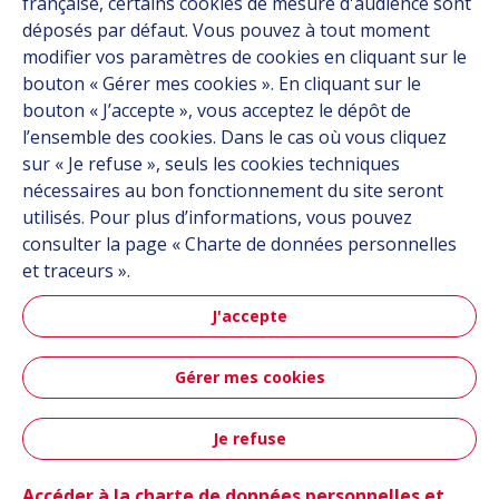
française, certains cookies de mesure d'audience sont
Carrière
déposés par défaut. Vous pouvez à tout moment
Contact
modifier vos paramètres de cookies en cliquant sur le
bouton « Gérer mes cookies ». En cliquant sur le
bouton « J’accepte », vous acceptez le dépôt de
Suivez-nous
l’ensemble des cookies. Dans le cas où vous cliquez
sur « Je refuse », seuls les cookies techniques
Linkedin
nécessaires au bon fonctionnement du site seront
utilisés. Pour plus d’informations, vous pouvez
Instagram
consulter la page « Charte de données personnelles
et traceurs ».
Tous les sites Hutchinson
J'accepte
Groupe Hutchinson
Gérer mes cookies
Hutchinson Aéronautique & Défense
Je refuse
Plan du site
CGU
Données personnelles
Crédits
Contact
Accessibilité : partiellement conforme
Accéder à la charte de données personnelles et