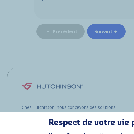
Précédent
Suivant
Chez Hutchinson, nous concevons des solutions
multimatériaux pour les clients opérant dans les
environnements les plus exigeants, que ce soit
Respect de votre vie 
sur terre, dans les airs ou en mer.