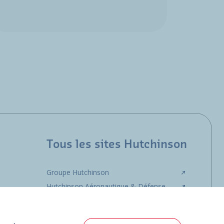
Tous les sites Hutchinson
Groupe Hutchinson
Hutchinson Aéronautique & Défense