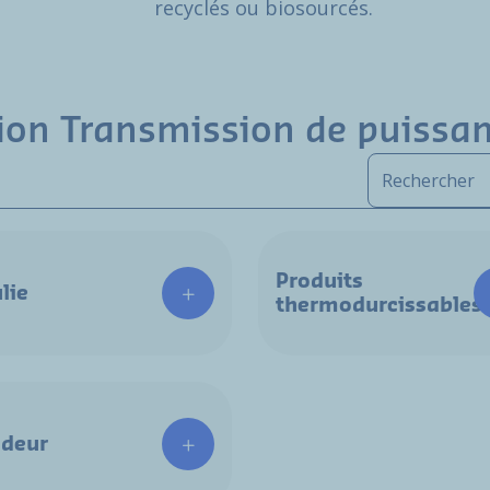
recyclés ou biosourcés.
tion Transmission de puissa
Produits
lie
thermodurcissables
deur