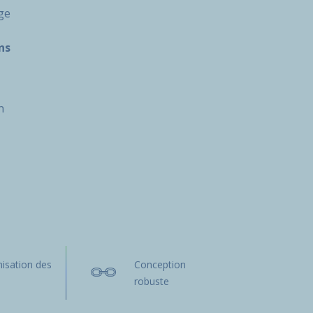
age
ns
n
isation des
Conception
s
robuste