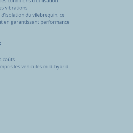
es conditions d’utilisation
es vibrations.
d’isolation du vilebrequin, ce
tout en garantissant performance
s
s coûts
mpris les véhicules mild-hybrid