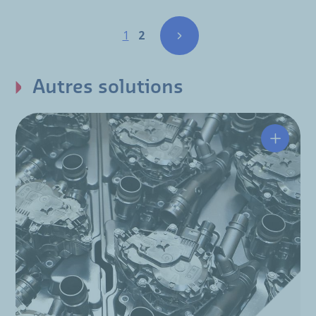
Pagination
Page
Page
1
2
Autres solutions