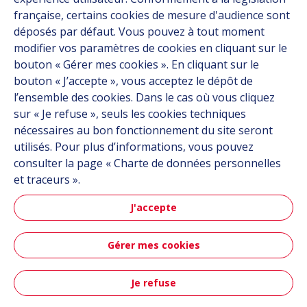
À propos
française, certains cookies de mesure d'audience sont
Carrière
déposés par défaut. Vous pouvez à tout moment
Contact
modifier vos paramètres de cookies en cliquant sur le
bouton « Gérer mes cookies ». En cliquant sur le
bouton « J’accepte », vous acceptez le dépôt de
Suivez-nous
l’ensemble des cookies. Dans le cas où vous cliquez
sur « Je refuse », seuls les cookies techniques
Linkedin
nécessaires au bon fonctionnement du site seront
utilisés. Pour plus d’informations, vous pouvez
Instagram
consulter la page « Charte de données personnelles
et traceurs ».
Tous les sites Hutchinson
J'accepte
Groupe Hutchinson
Gérer mes cookies
Hutchinson Aéronautique & Défense
Je refuse
Plan du site
CGU
Données personnelles
Crédits
Contact