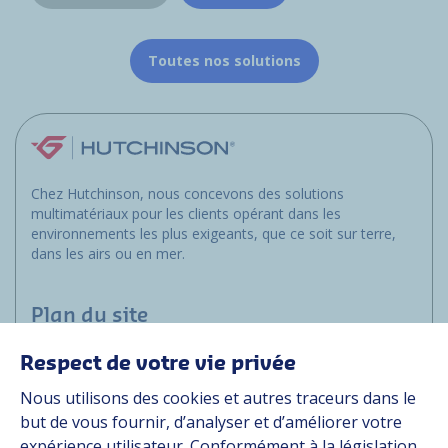
Toutes nos solutions
Chez Hutchinson, nous concevons des solutions
multimatériaux pour les clients opérant dans les
environnements les plus exigeants, que ce soit sur terre,
dans les airs ou en mer.
Plan du site
Respect de votre vie privée
Applications
Nous utilisons des cookies et autres traceurs dans le
Solutions
but de vous fournir, d’analyser et d’améliorer votre
Ressources
expérience utilisateur. Conformément à la législation