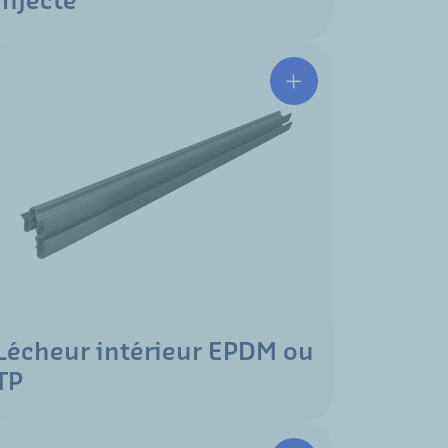
injecté
Lécheur intérieur EPDM ou
TP