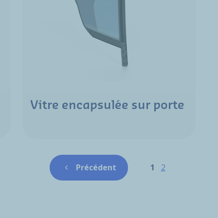
Vitre encapsulée sur porte
Pagination
Page
Page
Précédent
1
2
Page précédente