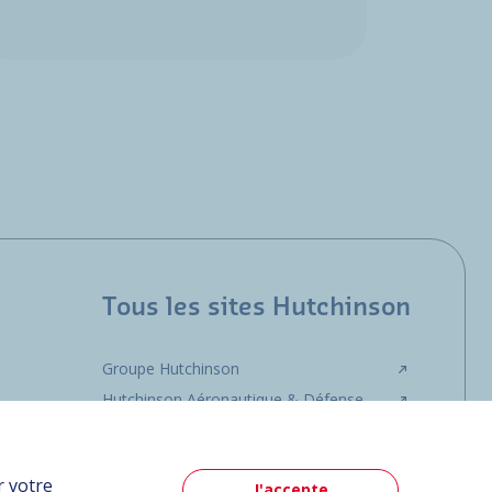
Tous les sites Hutchinson
Groupe Hutchinson
Hutchinson Aéronautique & Défense
r votre
J'accepte