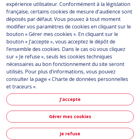
expérience utilisateur. Conformément à la législation
À propos
française, certains cookies de mesure d'audience sont
Carrière
déposés par défaut. Vous pouvez à tout moment
Contact
modifier vos paramètres de cookies en cliquant sur le
bouton « Gérer mes cookies ». En cliquant sur le
bouton « J’accepte », vous acceptez le dépôt de
Suivez-nous
l’ensemble des cookies. Dans le cas où vous cliquez
sur « Je refuse », seuls les cookies techniques
Linkedin
nécessaires au bon fonctionnement du site seront
utilisés. Pour plus d’informations, vous pouvez
Instagram
consulter la page « Charte de données personnelles
et traceurs ».
Tous les sites Hutchinson
J'accepte
Groupe Hutchinson
Gérer mes cookies
Hutchinson Aéronautique & Défense
Je refuse
Plan du site
CGU
Données personnelles
Crédits