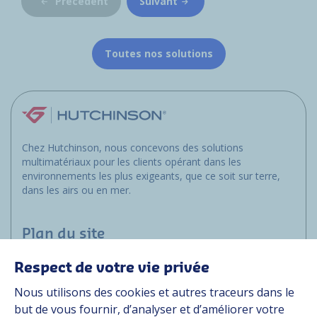
Précédent
Suivant
Toutes nos solutions
Chez Hutchinson, nous concevons des solutions
multimatériaux pour les clients opérant dans les
environnements les plus exigeants, que ce soit sur terre,
dans les airs ou en mer.
Plan du site
Respect de votre vie privée
Applications
Nous utilisons des cookies et autres traceurs dans le
Solutions
but de vous fournir, d’analyser et d’améliorer votre
Ressources