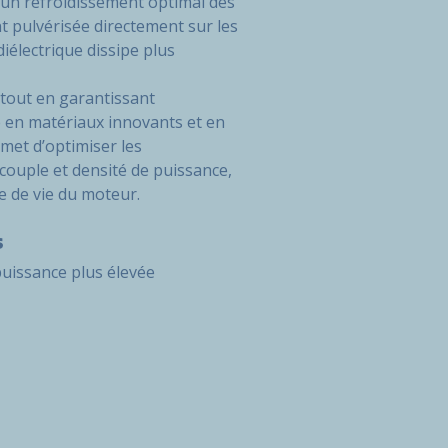
un refroidissement optimal des
t pulvérisée directement sur les
diélectrique dissipe plus
 tout en garantissant
e en matériaux innovants et en
met d’optimiser les
ouple et densité de puissance,
e de vie du moteur.
s
puissance plus élevée