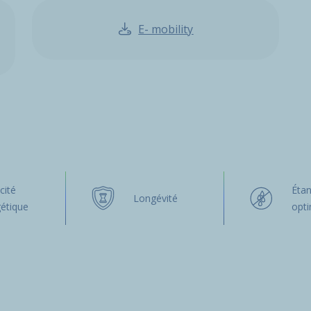
E- mobility
cité
Étan
Longévité
étique
opt