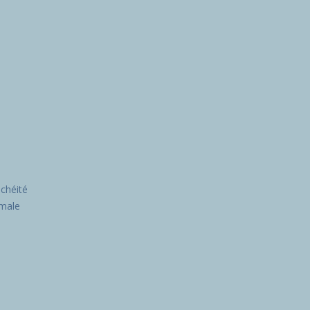
chéité
imale