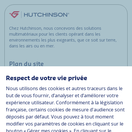
Chez Hutchinson, nous concevons des solutions
multimatériaux pour les clients opérant dans les
environnements les plus exigeants, que ce soit sur terre,
dans les airs ou en mer.
Plan du site
Respect de votre vie privée
Applications
Nous utilisons des cookies et autres traceurs dans le
Solutions
but de vous fournir, d’analyser et d’améliorer votre
Ressources
expérience utilisateur. Conformément à la législation
À propos
française, certains cookies de mesure d'audience sont
Carrière
déposés par défaut. Vous pouvez à tout moment
Contact
modifier vos paramètres de cookies en cliquant sur le
bouton « Gérer mes cookies ». En cliquant sur le