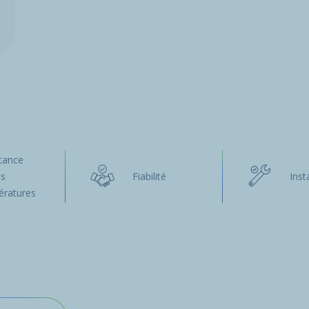
tance
es
Fiabilité
Inst
ératures