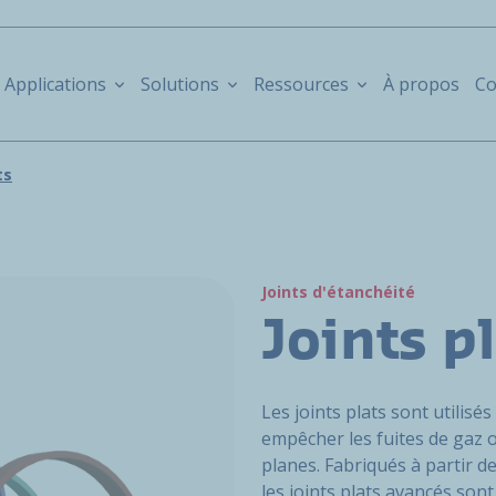
Applications
Solutions
Ressources
À propos
Co
ts
Joints d'étanchéité
Joints p
Les joints plats sont utilisé
empêcher les fuites de gaz o
planes. Fabriqués à partir 
les joints plats avancés so