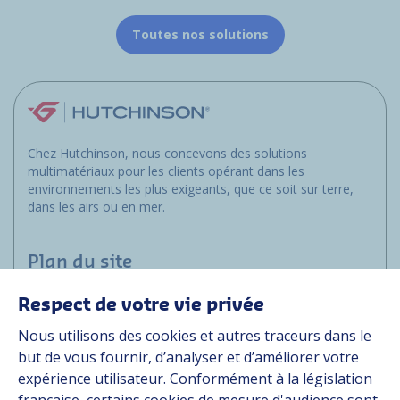
Toutes nos solutions
Chez Hutchinson, nous concevons des solutions
multimatériaux pour les clients opérant dans les
environnements les plus exigeants, que ce soit sur terre,
dans les airs ou en mer.
Plan du site
Respect de votre vie privée
Applications
Nous utilisons des cookies et autres traceurs dans le
Solutions
but de vous fournir, d’analyser et d’améliorer votre
Ressources
expérience utilisateur. Conformément à la législation
À propos