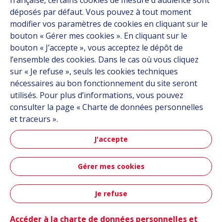
française, certains cookies de mesure d'audience sont
Carrière
déposés par défaut. Vous pouvez à tout moment
Contact
modifier vos paramètres de cookies en cliquant sur le
bouton « Gérer mes cookies ». En cliquant sur le
bouton « J’accepte », vous acceptez le dépôt de
Suivez-nous
l’ensemble des cookies. Dans le cas où vous cliquez
sur « Je refuse », seuls les cookies techniques
Linkedin
nécessaires au bon fonctionnement du site seront
utilisés. Pour plus d’informations, vous pouvez
Instagram
consulter la page « Charte de données personnelles
et traceurs ».
Tous les sites Hutchinson
J'accepte
Groupe Hutchinson
Gérer mes cookies
Hutchinson Aéronautique & Défense
Je refuse
Plan du site
CGU
Données personnelles
Crédits
Contact
Accessibilité : partiellement conforme
Accéder à la charte de données personnelles et