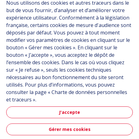
Nous utilisons des cookies et autres traceurs dans le
Solutions
but de vous fournir, d’analyser et d’améliorer votre
Ressources
expérience utilisateur. Conformément à la législation
À propos
française, certains cookies de mesure d'audience sont
Carrière
déposés par défaut. Vous pouvez à tout moment
Contact
modifier vos paramètres de cookies en cliquant sur le
bouton « Gérer mes cookies ». En cliquant sur le
bouton « J’accepte », vous acceptez le dépôt de
Suivez-nous
l’ensemble des cookies. Dans le cas où vous cliquez
sur « Je refuse », seuls les cookies techniques
Linkedin
nécessaires au bon fonctionnement du site seront
utilisés. Pour plus d’informations, vous pouvez
Instagram
consulter la page « Charte de données personnelles
et traceurs ».
Tous les sites Hutchinson
J'accepte
Groupe Hutchinson
Gérer mes cookies
Hutchinson Aéronautique & Défense