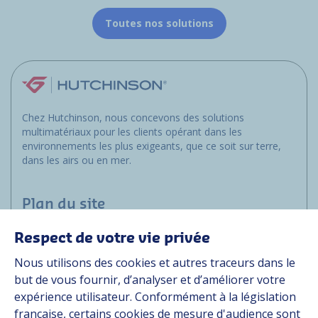
Toutes nos solutions
Chez Hutchinson, nous concevons des solutions
multimatériaux pour les clients opérant dans les
environnements les plus exigeants, que ce soit sur terre,
dans les airs ou en mer.
Plan du site
Respect de votre vie privée
Applications
Nous utilisons des cookies et autres traceurs dans le
Solutions
but de vous fournir, d’analyser et d’améliorer votre
Ressources
expérience utilisateur. Conformément à la législation
À propos
française, certains cookies de mesure d'audience sont