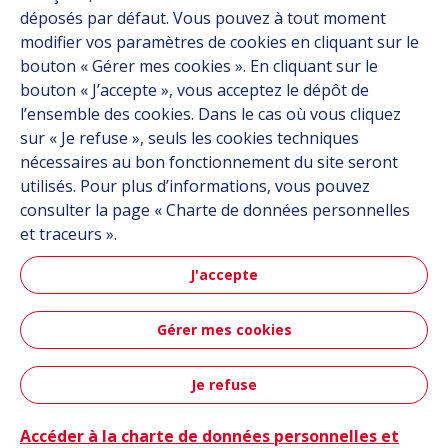
Carrière
déposés par défaut. Vous pouvez à tout moment
Contact
modifier vos paramètres de cookies en cliquant sur le
bouton « Gérer mes cookies ». En cliquant sur le
bouton « J’accepte », vous acceptez le dépôt de
Suivez-nous
l’ensemble des cookies. Dans le cas où vous cliquez
sur « Je refuse », seuls les cookies techniques
Linkedin
nécessaires au bon fonctionnement du site seront
utilisés. Pour plus d’informations, vous pouvez
Instagram
consulter la page « Charte de données personnelles
et traceurs ».
Tous les sites Hutchinson
J'accepte
Groupe Hutchinson
Gérer mes cookies
Hutchinson Aéronautique & Défense
Je refuse
Plan du site
CGU
Données personnelles
Crédits
Contact
Accessibilité : partiellement conforme
Accéder à la charte de données personnelles et