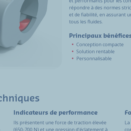
et performants pour les con
répondre à des normes strict
et de fiabilité, en assurant 
tous les fluides.
Principaux bénéfice
Conception compacte
Solution rentable
Personnalisable
echniques
Indicateurs de performance
Fo
Ils présentent une force de traction élevée
La
(650-700 N) et une pression d'éclatement à
co
s