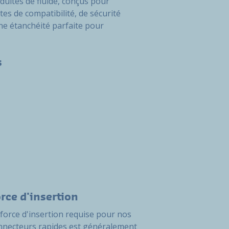
duites de fluide, conçus pour
es de compatibilité, de sécurité
une étanchéité parfaite pour
s
rce d'insertion
 force d'insertion requise pour nos
nnecteurs rapides est généralement