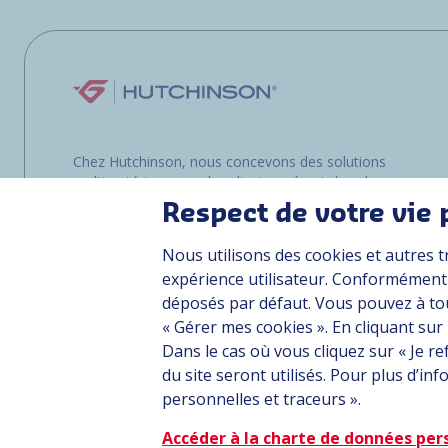
Chez Hutchinson, nous concevons des solutions
multimatériaux pour les clients opérant dans les
environnements les plus exigeants, que ce soit
Respect de votre vie 
sur terre, dans les airs ou en mer.
Nous utilisons des cookies et autres t
expérience utilisateur. Conformément à
déposés par défaut. Vous pouvez à to
« Gérer mes cookies ». En cliquant sur
Dans le cas où vous cliquez sur « Je r
Plan du site
CGU
Données personnelles
Crédits
Accessibilité : pa
du site seront utilisés. Pour plus d’i
personnelles et traceurs ».
Accéder à la charte de données per