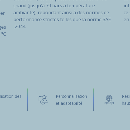
chaud (jusqu'à 70 bars à température
in
ambiante), répondant ainsi à des normes de
ce 
ner
performance strictes telles que la norme SAE
en
J2044.
ges
 °C
isation des
Personnalisation
Rés
s
et adaptabilité
haut