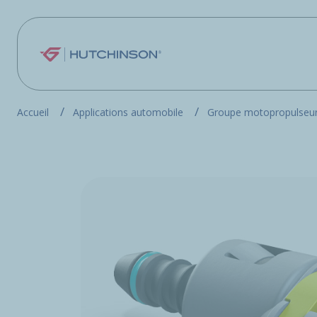
Aller au contenu principal
Accueil
Applications automobile
Groupe motopropulseur