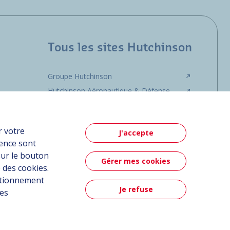
Tous les sites Hutchinson
Groupe Hutchinson
Hutchinson Aéronautique & Défense
r votre
J'accepte
ience sont
sur le bouton
Gérer mes cookies
 des cookies.
nctionnement
Je refuse
ées
Contact
Contact