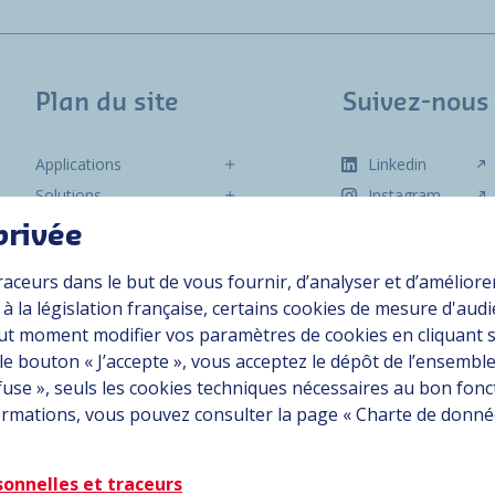
Plan du site
Suivez-nous
Applications
Linkedin
Solutions
Instagram
Ressources
privée
À propos
raceurs dans le but de vous fournir, d’analyser et d’améliore
Carrière
 la législation française, certains cookies de mesure d'aud
Contact
ut moment modifier vos paramètres de cookies en cliquant 
 le bouton « J’accepte », vous acceptez le dépôt de l’ensemble
efuse », seuls les cookies techniques nécessaires au bon fo
rtiellement conforme
nformations, vous pouvez consulter la page « Charte de donn
sonnelles et traceurs