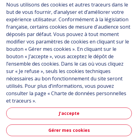
Nous utilisons des cookies et autres traceurs dans le
Solutions
but de vous fournir, d’analyser et d’améliorer votre
Ressources
expérience utilisateur. Conformément à la législation
À propos
française, certains cookies de mesure d'audience sont
Carrière
déposés par défaut. Vous pouvez à tout moment
Contact
modifier vos paramètres de cookies en cliquant sur le
bouton « Gérer mes cookies ». En cliquant sur le
bouton « J’accepte », vous acceptez le dépôt de
Suivez-nous
l’ensemble des cookies. Dans le cas où vous cliquez
sur « Je refuse », seuls les cookies techniques
Linkedin
nécessaires au bon fonctionnement du site seront
utilisés. Pour plus d’informations, vous pouvez
Instagram
consulter la page « Charte de données personnelles
et traceurs ».
Tous les sites Hutchinson
J'accepte
Groupe Hutchinson
Gérer mes cookies
Hutchinson Aéronautique & Défense