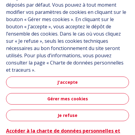
Carrière
déposés par défaut. Vous pouvez à tout moment
Contact
modifier vos paramètres de cookies en cliquant sur le
bouton « Gérer mes cookies ». En cliquant sur le
bouton « J’accepte », vous acceptez le dépôt de
Suivez-nous
l’ensemble des cookies. Dans le cas où vous cliquez
sur « Je refuse », seuls les cookies techniques
Linkedin
nécessaires au bon fonctionnement du site seront
utilisés. Pour plus d’informations, vous pouvez
Instagram
consulter la page « Charte de données personnelles
et traceurs ».
Tous les sites Hutchinson
J'accepte
Groupe Hutchinson
Gérer mes cookies
Hutchinson Aéronautique & Défense
Je refuse
Plan du site
CGU
Données personnelles
Crédits
Contact
Accessibilité : partiellement conforme
Accéder à la charte de données personnelles et