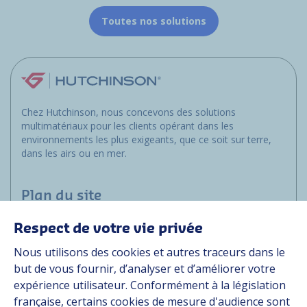
Toutes nos solutions
Chez Hutchinson, nous concevons des solutions
multimatériaux pour les clients opérant dans les
environnements les plus exigeants, que ce soit sur terre,
dans les airs ou en mer.
Plan du site
Respect de votre vie privée
Applications
Nous utilisons des cookies et autres traceurs dans le
Solutions
but de vous fournir, d’analyser et d’améliorer votre
Ressources
expérience utilisateur. Conformément à la législation
À propos
française, certains cookies de mesure d'audience sont