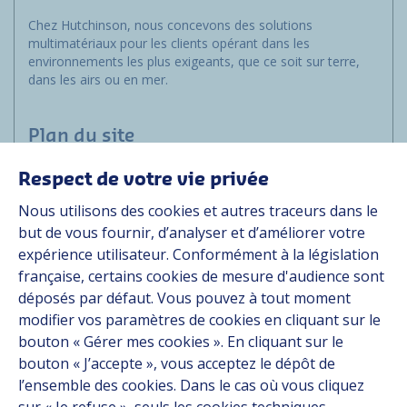
Chez Hutchinson, nous concevons des solutions
multimatériaux pour les clients opérant dans les
environnements les plus exigeants, que ce soit sur terre,
dans les airs ou en mer.
Plan du site
Respect de votre vie privée
Applications
Nous utilisons des cookies et autres traceurs dans le
Solutions
but de vous fournir, d’analyser et d’améliorer votre
Ressources
expérience utilisateur. Conformément à la législation
À propos
française, certains cookies de mesure d'audience sont
Carrière
déposés par défaut. Vous pouvez à tout moment
Contact
modifier vos paramètres de cookies en cliquant sur le
bouton « Gérer mes cookies ». En cliquant sur le
bouton « J’accepte », vous acceptez le dépôt de
Suivez-nous
l’ensemble des cookies. Dans le cas où vous cliquez