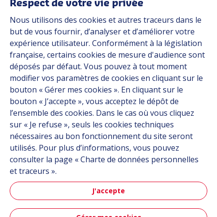
Respect de votre vie privée
Applications
Nous utilisons des cookies et autres traceurs dans le
Solutions
but de vous fournir, d’analyser et d’améliorer votre
Ressources
expérience utilisateur. Conformément à la législation
À propos
française, certains cookies de mesure d'audience sont
Carrière
déposés par défaut. Vous pouvez à tout moment
Contact
modifier vos paramètres de cookies en cliquant sur le
bouton « Gérer mes cookies ». En cliquant sur le
bouton « J’accepte », vous acceptez le dépôt de
Suivez-nous
l’ensemble des cookies. Dans le cas où vous cliquez
sur « Je refuse », seuls les cookies techniques
Linkedin
nécessaires au bon fonctionnement du site seront
utilisés. Pour plus d’informations, vous pouvez
Instagram
consulter la page « Charte de données personnelles
et traceurs ».
Tous les sites Hutchinson
J'accepte
Groupe Hutchinson