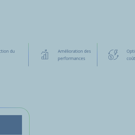
tion du
Amélioration des
Opti
performances
coû