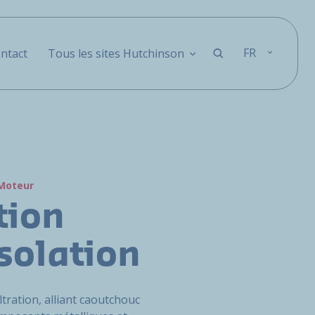
FR
ntact
Tous les sites Hutchinson
Moteur
tion
solation
ltration, alliant caoutchouc