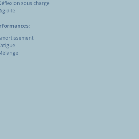
Déflexion sous charge
igidité
rformances:
Amortissement
Fatigue
Mélange