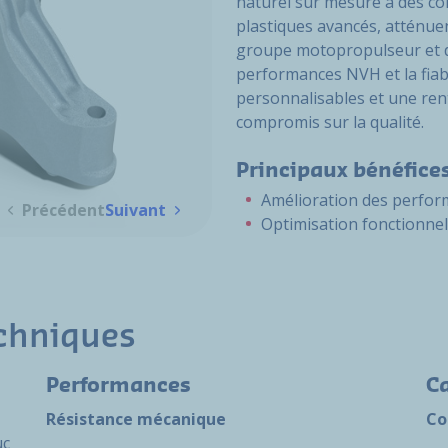
naturel sur mesure à des c
plastiques avancés, atténuen
groupe motopropulseur et de
performances NVH et la fiabi
personnalisables et une ren
compromis sur la qualité.
Principaux bénéfice
Amélioration des perfo
Précédent
Suivant
Optimisation fonctionnell
echniques
Performances
Ca
Résistance mécanique
Co
uc