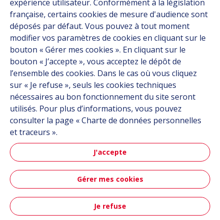
expérience utilisateur. Conformément à la législation
À propos
française, certains cookies de mesure d'audience sont
Carrière
déposés par défaut. Vous pouvez à tout moment
Contact
modifier vos paramètres de cookies en cliquant sur le
bouton « Gérer mes cookies ». En cliquant sur le
bouton « J’accepte », vous acceptez le dépôt de
Suivez-nous
l’ensemble des cookies. Dans le cas où vous cliquez
sur « Je refuse », seuls les cookies techniques
Linkedin
nécessaires au bon fonctionnement du site seront
utilisés. Pour plus d’informations, vous pouvez
Instagram
consulter la page « Charte de données personnelles
et traceurs ».
Tous les sites Hutchinson
J'accepte
Groupe Hutchinson
Gérer mes cookies
Hutchinson Aéronautique & Défense
Je refuse
Plan du site
CGU
Données personnelles
Crédits