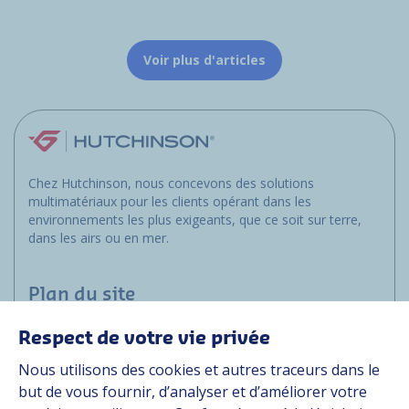
Voir plus d'articles
Chez Hutchinson, nous concevons des solutions
multimatériaux pour les clients opérant dans les
environnements les plus exigeants, que ce soit sur terre,
dans les airs ou en mer.
Plan du site
Respect de votre vie privée
Applications
Nous utilisons des cookies et autres traceurs dans le
Solutions
but de vous fournir, d’analyser et d’améliorer votre
Ressources