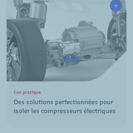
Des sol
Cas pratique
Des solutions perfectionnées pour
isoler les compresseurs électriques