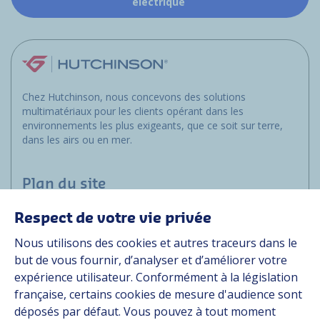
électrique
Chez Hutchinson, nous concevons des solutions
multimatériaux pour les clients opérant dans les
environnements les plus exigeants, que ce soit sur terre,
dans les airs ou en mer.
Plan du site
Respect de votre vie privée
Applications
Nous utilisons des cookies et autres traceurs dans le
Solutions
but de vous fournir, d’analyser et d’améliorer votre
Ressources
expérience utilisateur. Conformément à la législation
À propos
française, certains cookies de mesure d'audience sont
Carrière
déposés par défaut. Vous pouvez à tout moment