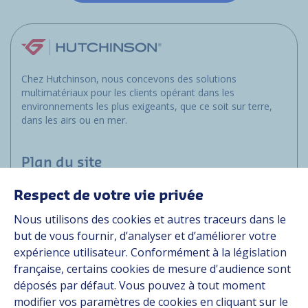
Chez Hutchinson, nous concevons des solutions
multimatériaux pour les clients opérant dans les
environnements les plus exigeants, que ce soit sur terre,
dans les airs ou en mer.
Plan du site
Respect de votre vie privée
Applications
Nous utilisons des cookies et autres traceurs dans le
Solutions
but de vous fournir, d’analyser et d’améliorer votre
Ressources
expérience utilisateur. Conformément à la législation
À propos
française, certains cookies de mesure d'audience sont
Carrière
déposés par défaut. Vous pouvez à tout moment
Contact
modifier vos paramètres de cookies en cliquant sur le