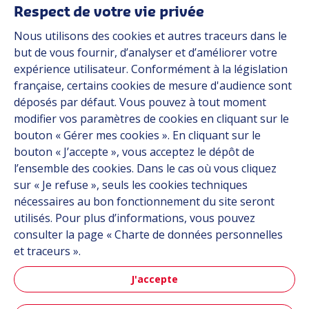
Respect de votre vie privée
Applications
Nous utilisons des cookies et autres traceurs dans le
Solutions
but de vous fournir, d’analyser et d’améliorer votre
Ressources
expérience utilisateur. Conformément à la législation
À propos
française, certains cookies de mesure d'audience sont
Carrière
déposés par défaut. Vous pouvez à tout moment
Contact
modifier vos paramètres de cookies en cliquant sur le
bouton « Gérer mes cookies ». En cliquant sur le
bouton « J’accepte », vous acceptez le dépôt de
Suivez-nous
l’ensemble des cookies. Dans le cas où vous cliquez
sur « Je refuse », seuls les cookies techniques
Linkedin
nécessaires au bon fonctionnement du site seront
utilisés. Pour plus d’informations, vous pouvez
Instagram
consulter la page « Charte de données personnelles
et traceurs ».
Tous les sites Hutchinson
J'accepte
Groupe Hutchinson