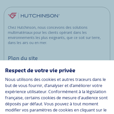
Chez Hutchinson, nous concevons des solutions
multimatériaux pour les clients opérant dans les
environnements les plus exigeants, que ce soit sur terre,
dans les airs ou en mer.
Plan du site
Respect de votre vie privée
Applications
Nous utilisons des cookies et autres traceurs dans le
Solutions
but de vous fournir, d’analyser et d’améliorer votre
Ressources
expérience utilisateur. Conformément à la législation
À propos
française, certains cookies de mesure d'audience sont
Carrière
déposés par défaut. Vous pouvez à tout moment
Contact
modifier vos paramètres de cookies en cliquant sur le