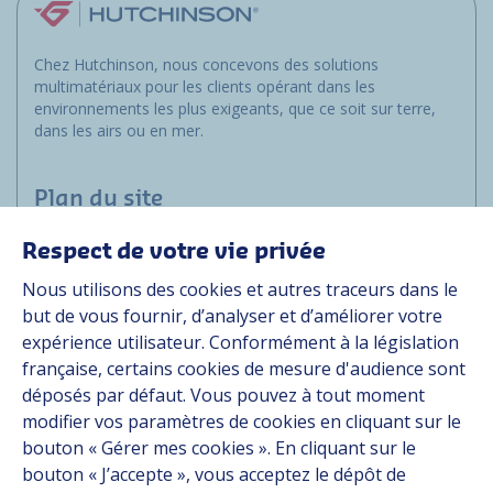
Chez Hutchinson, nous concevons des solutions
multimatériaux pour les clients opérant dans les
environnements les plus exigeants, que ce soit sur terre,
dans les airs ou en mer.
Plan du site
Respect de votre vie privée
Applications
Nous utilisons des cookies et autres traceurs dans le
Solutions
but de vous fournir, d’analyser et d’améliorer votre
Ressources
expérience utilisateur. Conformément à la législation
À propos
française, certains cookies de mesure d'audience sont
Carrière
déposés par défaut. Vous pouvez à tout moment
Contact
modifier vos paramètres de cookies en cliquant sur le
bouton « Gérer mes cookies ». En cliquant sur le
bouton « J’accepte », vous acceptez le dépôt de
Suivez-nous