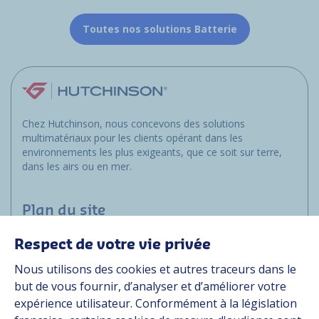
Toutes nos solutions Batterie
Chez Hutchinson, nous concevons des solutions
multimatériaux pour les clients opérant dans les
environnements les plus exigeants, que ce soit sur terre,
dans les airs ou en mer.
Plan du site
Respect de votre vie privée
Applications
Nous utilisons des cookies et autres traceurs dans le
Solutions
but de vous fournir, d’analyser et d’améliorer votre
Ressources
expérience utilisateur. Conformément à la législation
À propos