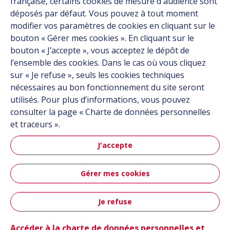
française, certains cookies de mesure d'audience sont
Carrière
déposés par défaut. Vous pouvez à tout moment
Contact
modifier vos paramètres de cookies en cliquant sur le
bouton « Gérer mes cookies ». En cliquant sur le
bouton « J’accepte », vous acceptez le dépôt de
Suivez-nous
l’ensemble des cookies. Dans le cas où vous cliquez
sur « Je refuse », seuls les cookies techniques
Linkedin
nécessaires au bon fonctionnement du site seront
utilisés. Pour plus d’informations, vous pouvez
Instagram
consulter la page « Charte de données personnelles
et traceurs ».
Tous les sites Hutchinson
J'accepte
Groupe Hutchinson
Gérer mes cookies
Hutchinson Aéronautique & Défense
Je refuse
Plan du site
CGU
Données personnelles
Crédits
Contact
Accessibilité : partiellement conforme
Accéder à la charte de données personnelles et